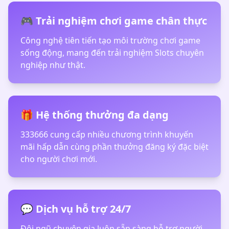
29/06/2026 NguyenTon*** thang lon 7,800,000 VND 🏆
29/06/2026 NguyenTaM*** nhan thuong 300,000 VND ✨
🎮 Trải nghiệm chơi game chân thực
29/06/2026 NguyenLu*** no hu 37,500,000 VND 💥
29/06/2026 NguyenHu*** nhan hoan tra 400,000 VND 💵
Công nghệ tiên tiến tạo môi trường chơi game
29/06/2026 NguyenHan*** nhan hoan tra 300,000 VND 🎊
sống động, mang đến trải nghiệm Slots chuyên
29/06/2026 NguyenLam*** nhan hoan tra 500,000 VND 💵
nghiệp như thật.
29/06/2026 NguyenLuu*** thang lon 3,900,000 VND 🏆
29/06/2026 NguyenTaMi*** rut tien thanh cong 8,200,000
29/06/2026 NguyenTha*** rut tien thanh cong 3,700,000 
29/06/2026 NguyenHanM*** nhan thuong 100,000 VND 🎉
🎁 Hệ thống thưởng đa dạng
29/06/2026 NguyenTri*** nhan thuong 350,000 VND 🎉
333666 cung cấp nhiều chương trình khuyến
29/06/2026 NguyenHuy*** nhan hoan tra 50,000 VND 💵
mãi hấp dẫn cùng phần thưởng đăng ký đặc biệt
29/06/2026 NguyenTrin*** nhan thuong 500,000 VND ✨
cho người chơi mới.
29/06/2026 NguyenC*** nhan thuong 300,000 VND 🎁
29/06/2026 NguyenThai*** rut tien thanh cong 6,300,000 
29/06/2026 NguyenHuyn*** no hu 35,000,000 VND 💥
29/06/2026 NguyenTru*** nhan thuong 500,000 VND 🎉
💬 Dịch vụ hỗ trợ 24/7
29/06/2026 NguyenVa*** thang lon 7,600,000 VND 🏆
29/06/2026 NguyenLuuM*** nhan thuong 500,000 VND ✨
Đội ngũ chuyên gia luôn sẵn sàng hỗ trợ người