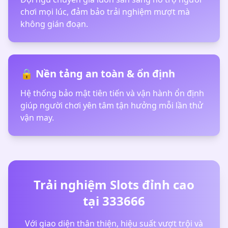
29/06/2026 NguyenM*** nhan thuong 800,000 VND ✨
chơi mọi lúc, đảm bảo trải nghiệm mượt mà
29/06/2026 NguyenTong*** no hu 28,000,000 VND 🎰
không gián đoạn.
29/06/2026 NguyenVoM*** rut tien thanh cong 1,650,000
29/06/2026 NguyenD*** thang lon 10,900,000 VND 🔥
29/06/2026 NguyenN*** nhan hoan tra 250,000 VND 💵
29/06/2026 NguyenVan*** nhan thuong 350,000 VND 🎉
🔒 Nền tảng an toàn & ổn định
29/06/2026 NguyenLaMi*** thang lon 3,200,000 VND 🔥
29/06/2026 NguyenLaMin*** rut tien thanh cong 3,950,0
Hệ thống bảo mật tiên tiến và vận hành ổn định
29/06/2026 NguyenMa*** thang lon 5,700,000 VND 💰
giúp người chơi yên tâm tận hưởng mỗi lần thử
29/06/2026 NguyenCa*** nhan thuong 600,000 VND ✨
vận may.
29/06/2026 NguyenVoMi*** no hu 60,500,000 VND 💥
29/06/2026 NguyenNg*** no hu 74,500,000 VND 💥
29/06/2026 NguyenTaMin*** thang lon 2,900,000 VND 💰
Trải nghiệm Slots đỉnh cao
tại 333666
Với giao diện thân thiện, hiệu suất vượt trội và