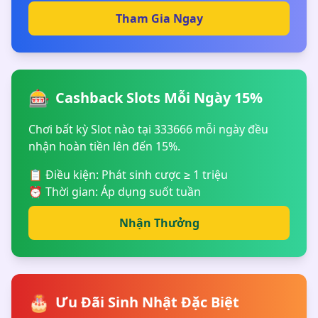
Tham Gia Ngay
🎰
Cashback Slots Mỗi Ngày 15%
Chơi bất kỳ Slot nào tại 333666 mỗi ngày đều
nhận hoàn tiền lên đến 15%.
📋 Điều kiện: Phát sinh cược ≥ 1 triệu
⏰ Thời gian: Áp dụng suốt tuần
Nhận Thưởng
🎂
Ưu Đãi Sinh Nhật Đặc Biệt