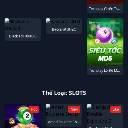
Techplay Chiến Tranh Rau Củ
Baccarat 3HZC
Blackjack 0h0i0j0
Techplay Lô Đề MD5
Thể Loại: SLOTS
Hot
New
Like
Ameri Roulette 3NE D