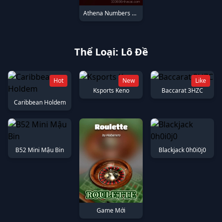
Athena Numbers Game
Thể Loại: Lô Đề
Hot
New
Like
Ksports Keno
Baccarat 3HZC
Caribbean Holdem
B52 Mini Mậu Bin
Blackjack 0h0i0j0
Game Mới