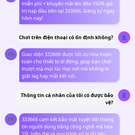
miễn phí + khuyến mãi lên đến 150% giá
trị nạp đầu tiên tại 333666. Đăng ký ngay
hôm nay!
Chơi trên điện thoại có ổn định không?
👤
🎮
Giao diện 333666 được tối ưu hóa hoàn
toàn cho thiết bị di động, giúp bạn chơi
mượt mà mọi lúc mọi nơi mà không lo
giật lag hay mất kết nối.
Thông tin cá nhân của tôi có được bảo
👤
vệ?
🎮
333666 cam kết bảo mật tuyệt đối thông
tin người dùng bằng công nghệ mã hóa
SSL hiện đại và quy trình xử lý dữ liệu