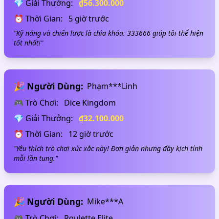
💎 Giải Thưởng:
₫56.300.000
⏰ Thời Gian:
5 giờ trước
"Kỹ năng và chiến lược là chìa khóa. 333666 giúp tôi thể hiện
tốt nhất!"
🎉 Người Dùng:
Phạm***Linh
🎮 Trò Chơi:
Dice Kingdom
💎 Giải Thưởng:
₫32.100.000
⏰ Thời Gian:
12 giờ trước
"Yêu thích trò chơi xúc xắc này! Đơn giản nhưng đầy kịch tính
mỗi lần tung."
🎉 Người Dùng:
Mike***A
🎮 Trò Chơi:
Roulette Elite