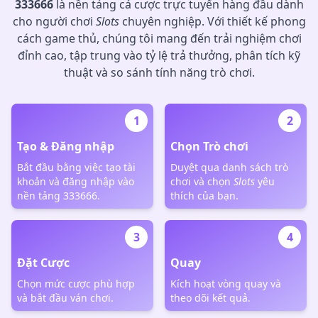
333666
là nền tảng cá cược trực tuyến hàng đầu dành
cho người chơi
Slots
chuyên nghiệp. Với thiết kế phong
cách game thủ, chúng tôi mang đến trải nghiệm chơi
đỉnh cao, tập trung vào tỷ lệ trả thưởng, phân tích kỹ
thuật và so sánh tính năng trò chơi.
1
2
Tạo & Đăng nhập
Chọn Trò chơi
Bắt đầu bằng việc tạo tài
Duyệt qua danh sách trò
khoản và đăng nhập vào
chơi và chọn
Slots
yêu
nền tảng 333666.
thích của bạn.
3
4
Đặt Cược
Quay
Chọn mức cược phù hợp
Kích hoạt vòng quay và
và bắt đầu ván chơi.
theo dõi kết quả.