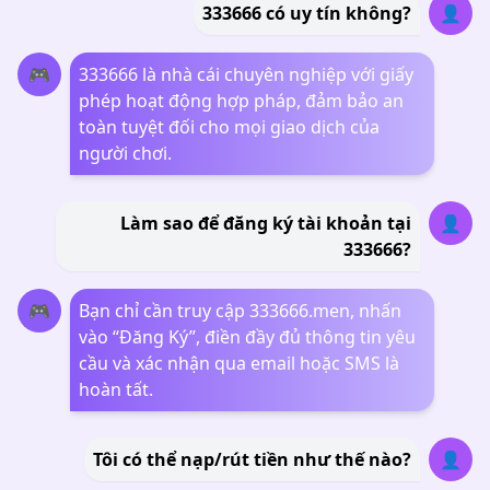
333666 có uy tín không?
👤
🎮
333666 là nhà cái chuyên nghiệp với giấy
phép hoạt động hợp pháp, đảm bảo an
toàn tuyệt đối cho mọi giao dịch của
người chơi.
Làm sao để đăng ký tài khoản tại
👤
333666?
🎮
Bạn chỉ cần truy cập 333666.men, nhấn
vào “Đăng Ký”, điền đầy đủ thông tin yêu
cầu và xác nhận qua email hoặc SMS là
hoàn tất.
Tôi có thể nạp/rút tiền như thế nào?
👤