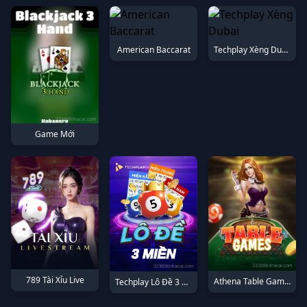
American Baccarat
Techplay Xèng Dubai
Game Mới
789 Tài Xỉu Live
Athena Table Games
Techplay Lô Đề 3 Miền