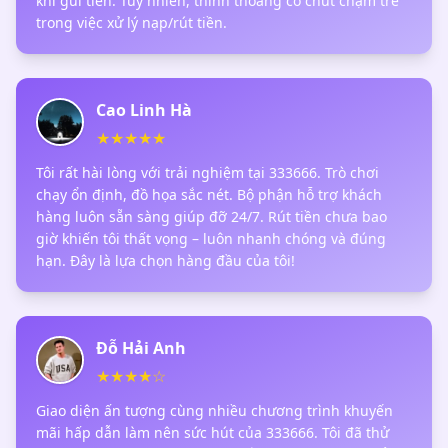
khi gửi tiền. Tuy nhiên, thỉnh thoảng có chút chậm trễ
trong việc xử lý nạp/rút tiền.
Cao Linh Hà
★★★★★
5 sao
Tôi rất hài lòng với trải nghiệm tại 333666. Trò chơi
chạy ổn định, đồ họa sắc nét. Bộ phận hỗ trợ khách
hàng luôn sẵn sàng giúp đỡ 24/7. Rút tiền chưa bao
giờ khiến tôi thất vọng – luôn nhanh chóng và đúng
hạn. Đây là lựa chọn hàng đầu của tôi!
Đỗ Hải Anh
★★★★☆
4 sao
Giao diện ấn tượng cùng nhiều chương trình khuyến
mãi hấp dẫn làm nên sức hút của 333666. Tôi đã thử