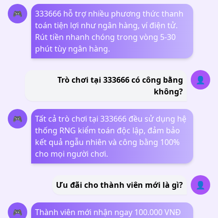
🎮
333666 hỗ trợ nhiều phương thức thanh
toán tiện lợi như ngân hàng, ví điện tử.
Rút tiền nhanh chóng trong vòng 5-30
phút tùy ngân hàng.
Trò chơi tại 333666 có công bằng
👤
không?
🎮
Tất cả trò chơi tại 333666 đều sử dụng hệ
thống RNG kiểm toán độc lập, đảm bảo
kết quả ngẫu nhiên và công bằng 100%
cho mọi người chơi.
Ưu đãi cho thành viên mới là gì?
👤
🎮
Thành viên mới nhận ngay 100.000 VNĐ