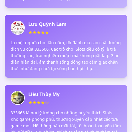
Lưu Quỳnh Lam
★★★★★
5 sao
Là một người chơi lâu năm, tôi đánh giá cao chất lượng
dịch vụ của 333666. Các trò chơi Slots đều có tỷ lệ trả
thưởng cao, trải nghiệm mượt mà không giật lag. Giao
diện hiện đại, âm thanh sống động tạo cảm giác chân
thực như đang chơi tại sòng bài thực thụ.
Liễu Thùy My
★★★★☆
4 sao
333666 là nơi lý tưởng cho những ai yêu thích Slots.
Kho game phong phú, thường xuyên cập nhật các tựa
game mới. Hệ thống bảo mật tốt, tôi hoàn toàn yên tâm