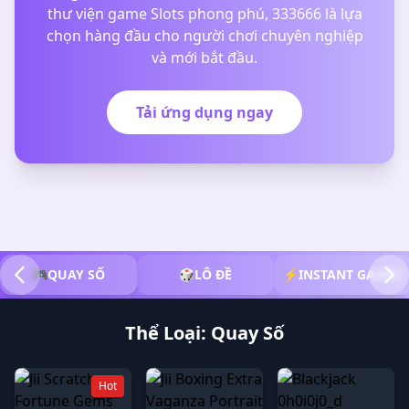
thư viện game Slots phong phú, 333666 là lựa
chọn hàng đầu cho người chơi chuyên nghiệp
và mới bắt đầu.
Tải ứng dụng ngay
🎮
QUAY SỐ
🎲
LÔ ĐỀ
⚡
INSTANT GAMES
Thể Loại: Quay Số
Hot