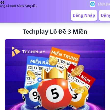
666
🌐
Chọn quố
ảng cá cược Slots hàng đầu
Đăng Nhập
Đăn
Techplay Lô Đề 3 Miền