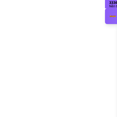
333
Nền t