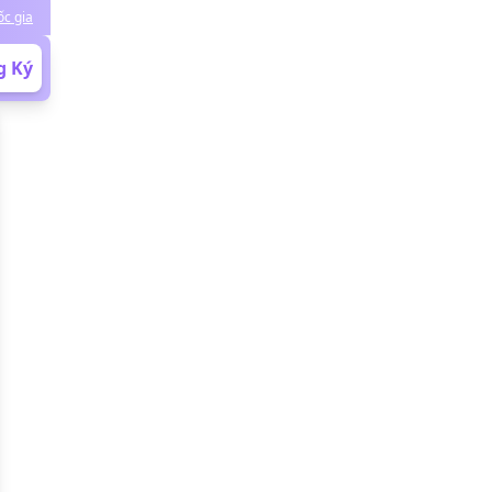
c gia
g Ký