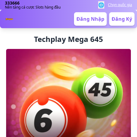
333666
🌐
Chọn quốc gia
Nền tảng cá cược Slots hàng đầu
Đăng Nhập
Đăng Ký
Techplay Mega 645