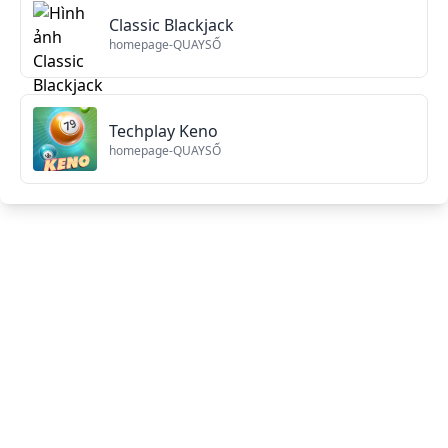
Classic Blackjack
homepage-QUAYSỐ
Techplay Keno
homepage-QUAYSỐ